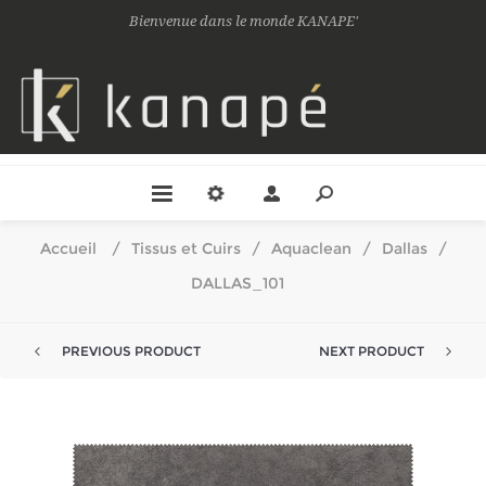
Bienvenue dans le monde KANAPE'
Accueil
/
Tissus et Cuirs
/
Aquaclean
/
Dallas
/
DALLAS_101
PREVIOUS PRODUCT
NEXT PRODUCT