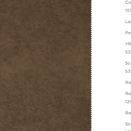
Co
15
La
Pe
>R
53
Sc
53
Re
Re
12
Re
So