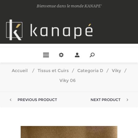
Bienvenue dans le monde KANAPE'
Accueil
/
Tissus et Cuirs
/
Categoria D
/
Viky
/
Viky 06
PREVIOUS PRODUCT
NEXT PRODUCT