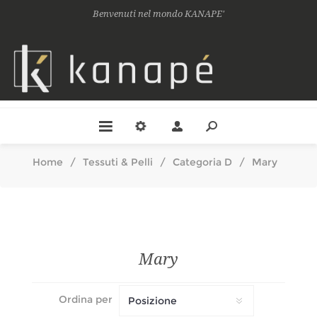
Benvenuti nel mondo KANAPE'
Home
/
Tessuti & Pelli
/
Categoria D
/
Mary
Mary
Ordina per