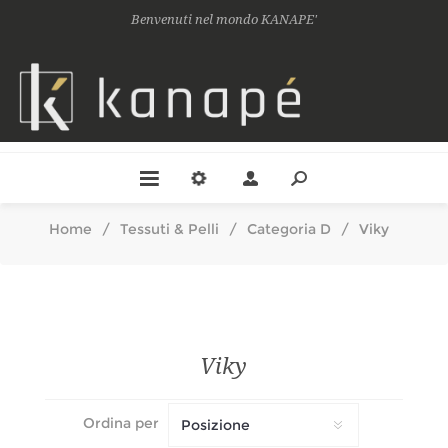
Benvenuti nel mondo KANAPE'
Home
/
Tessuti & Pelli
/
Categoria D
/
Viky
Viky
Ordina per